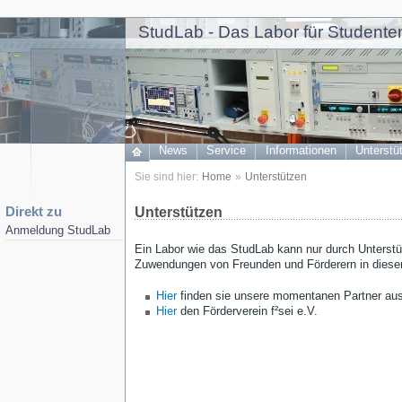
StudLab - Das Labor für Studenten
News
Service
Informationen
Unterstü
Sie sind hier:
Home
»
Unterstützen
Direkt zu
Unterstützen
Anmeldung StudLab
Ein Labor wie das StudLab kann nur durch Unterstü
Zuwendungen von Freunden und Förderern in dieser 
Hier
finden sie unsere momentanen Partner aus 
Hier
den Förderverein f²sei e.V.