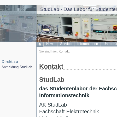
StudLab - Das Labor für Studenten
News
Service
Informationen
Unterstü
Sie sind hier:
Kontakt
Direkt zu
Kontakt
Anmeldung StudLab
StudLab
das Studentenlabor der Fachsc
Informationstechnik
AK StudLab
Fachschaft Elektrotechnik