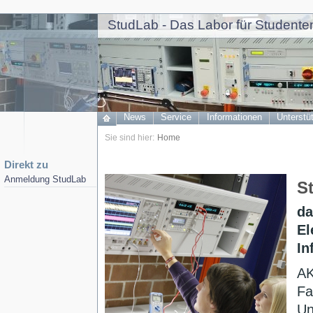
StudLab - Das Labor für Studenten
News
Service
Informationen
Unterstü
Sie sind hier:
Home
Direkt zu
Anmeldung StudLab
S
da
El
In
AK
Fa
Un